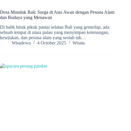
Desa Munduk Bali: Surga di Atas Awan dengan Pesona Alam
dan Budaya yang Menawan
Di balik hiruk pikuk pantai selatan Bali yang gemerlap, ada
sebuah tempat di utara pulau yang menyimpan ketenangan,
kesejukan, dan pesona alam yang seolah tak…
Wisadewa
4 October 2025
Wisata