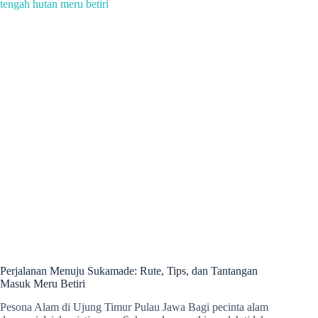
Perjalanan Menuju Sukamade: Rute, Tips, dan Tantangan
Masuk Meru Betiri
Pesona Alam di Ujung Timur Pulau Jawa Bagi pecinta alam