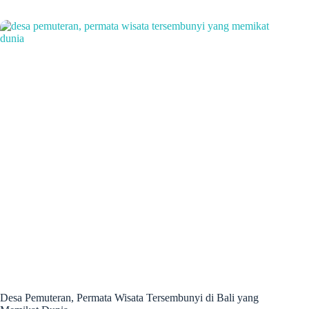
Desa Pemuteran, Permata Wisata Tersembunyi di Bali yang