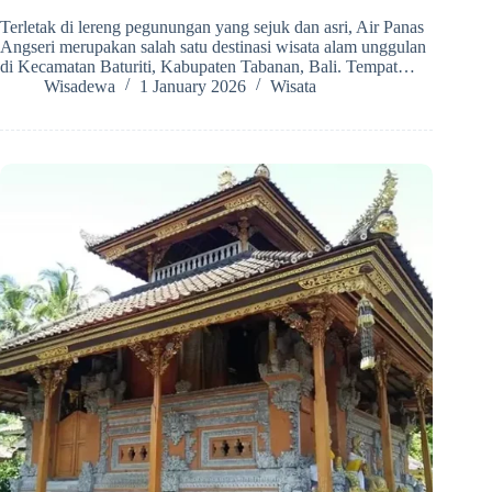
Terletak di lereng pegunungan yang sejuk dan asri, Air Panas
Angseri merupakan salah satu destinasi wisata alam unggulan
di Kecamatan Baturiti, Kabupaten Tabanan, Bali. Tempat…
Wisadewa
1 January 2026
Wisata