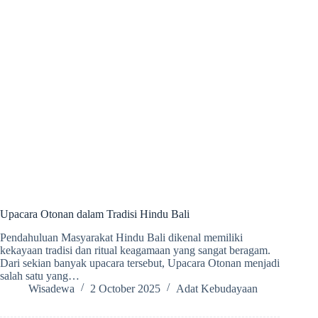
Upacara Otonan dalam Tradisi Hindu Bali
Pendahuluan Masyarakat Hindu Bali dikenal memiliki
kekayaan tradisi dan ritual keagamaan yang sangat beragam.
Dari sekian banyak upacara tersebut, Upacara Otonan menjadi
salah satu yang…
Wisadewa
2 October 2025
Adat Kebudayaan