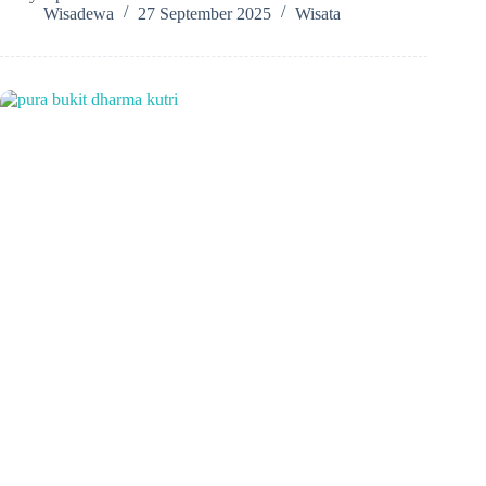
Wisadewa
27 September 2025
Wisata