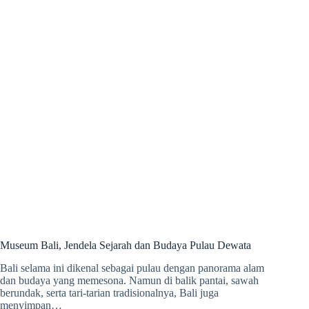
Museum Bali, Jendela Sejarah dan Budaya Pulau Dewata
Bali selama ini dikenal sebagai pulau dengan panorama alam
dan budaya yang memesona. Namun di balik pantai, sawah
berundak, serta tari-tarian tradisionalnya, Bali juga
menyimpan…