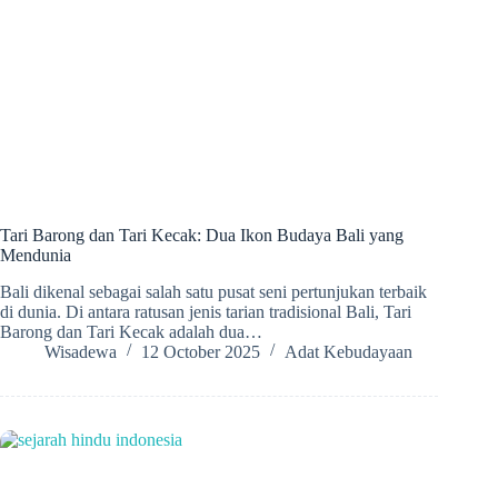
Tari Barong dan Tari Kecak: Dua Ikon Budaya Bali yang
Mendunia
Bali dikenal sebagai salah satu pusat seni pertunjukan terbaik
di dunia. Di antara ratusan jenis tarian tradisional Bali, Tari
Barong dan Tari Kecak adalah dua…
Wisadewa
12 October 2025
Adat Kebudayaan