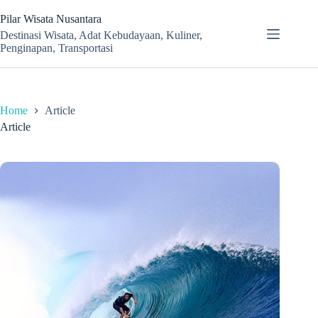
Skip
to
Pilar Wisata Nusantara
content
Destinasi Wisata, Adat Kebudayaan, Kuliner,
Penginapan, Transportasi
Home
Article
Article