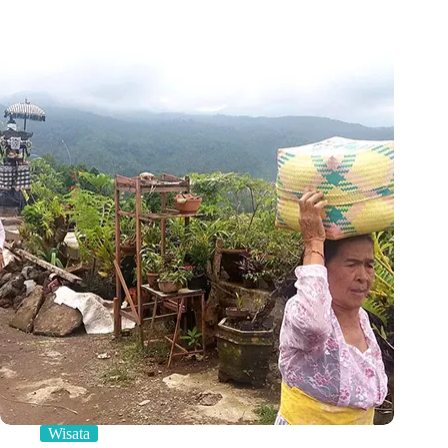
Wisata