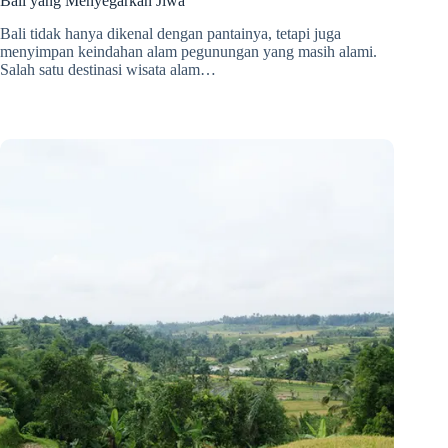
Bali yang Menyegarkan Jiwa
Bali tidak hanya dikenal dengan pantainya, tetapi juga
menyimpan keindahan alam pegunungan yang masih alami.
Salah satu destinasi wisata alam…