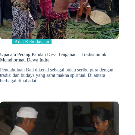
Adat Kebudayaan
Upacara Perang Pandan Desa Tenganan – Tradisi untuk
Menghormati Dewa Indra
Pendahuluan Bali dikenal sebagai pulau seribu pura dengan
tradisi dan budaya yang sarat makna spiritual. Di antara
berbagai ritual adat…