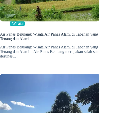
Wisata
Air Panas Belulang: Wisata Air Panas Alami di Tabanan yang
Tenang dan Alami
Air Panas Belulang: Wisata Air Panas Alami di Tabanan yang
Tenang dan Alami – Air Panas Belulang merupakan salah satu
destinasi…