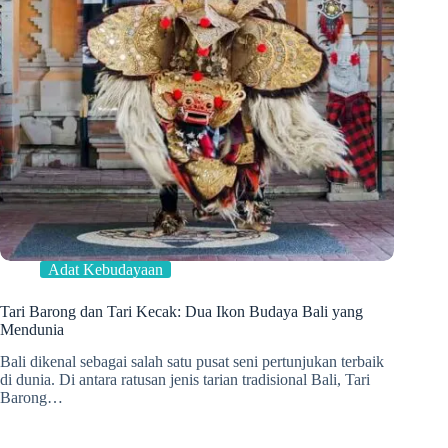
Adat Kebudayaan
Tari Barong dan Tari Kecak: Dua Ikon Budaya Bali yang
Mendunia
Bali dikenal sebagai salah satu pusat seni pertunjukan terbaik
di dunia. Di antara ratusan jenis tarian tradisional Bali, Tari
Barong…