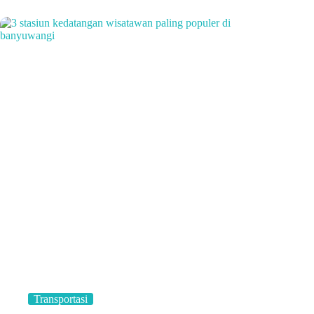
Transportasi