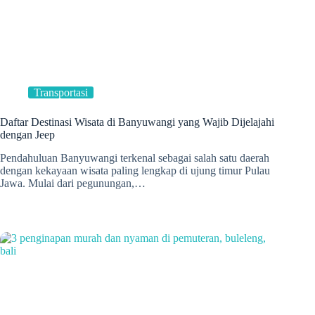
Transportasi
Daftar Destinasi Wisata di Banyuwangi yang Wajib Dijelajahi
dengan Jeep
Pendahuluan Banyuwangi terkenal sebagai salah satu daerah
dengan kekayaan wisata paling lengkap di ujung timur Pulau
Jawa. Mulai dari pegunungan,…