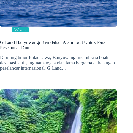
Wisata
G-Land Banyuwangi Keindahan Alam Laut Untuk Para
Peselancar Dunia
Di ujung timur Pulau Jawa, Banyuwangi memiliki sebuah
destinasi laut yang namanya sudah lama bergema di kalangan
peselancar internasional: G-Land…