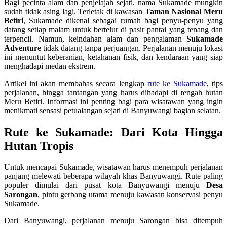
Bagi pecinta alam dan penjelajah sejati, nama Sukamade mungkin
sudah tidak asing lagi. Terletak di kawasan
Taman Nasional Meru
Betiri
, Sukamade dikenal sebagai rumah bagi penyu-penyu yang
datang setiap malam untuk bertelur di pasir pantai yang tenang dan
terpencil. Namun, keindahan alam dan pengalaman
Sukamade
Adventure
tidak datang tanpa perjuangan. Perjalanan menuju lokasi
ini menuntut keberanian, ketahanan fisik, dan kendaraan yang siap
menghadapi medan ekstrem.
Artikel ini akan membahas secara lengkap
rute ke Sukamade
, tips
perjalanan, hingga tantangan yang harus dihadapi di tengah hutan
Meru Betiri. Informasi ini penting bagi para wisatawan yang ingin
menikmati sensasi petualangan sejati di Banyuwangi bagian selatan.
Rute ke Sukamade: Dari Kota Hingga
Hutan Tropis
Untuk mencapai Sukamade, wisatawan harus menempuh perjalanan
panjang melewati beberapa wilayah khas Banyuwangi. Rute paling
populer dimulai dari pusat kota Banyuwangi menuju
Desa
Sarongan
, pintu gerbang utama menuju kawasan konservasi penyu
Sukamade.
Dari Banyuwangi, perjalanan menuju Sarongan bisa ditempuh