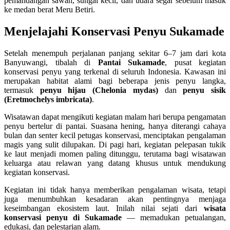
pemandangan sawah, sungai kecil, dan udara segar sebelum masuk
ke medan berat Meru Betiri.
Menjelajahi Konservasi Penyu Sukamade
Setelah menempuh perjalanan panjang sekitar 6–7 jam dari kota
Banyuwangi, tibalah di
Pantai Sukamade
, pusat kegiatan
konservasi penyu yang terkenal di seluruh Indonesia. Kawasan ini
merupakan habitat alami bagi beberapa jenis penyu langka,
termasuk
penyu hijau (Chelonia mydas)
dan
penyu sisik
(Eretmochelys imbricata)
.
Wisatawan dapat mengikuti kegiatan malam hari berupa pengamatan
penyu bertelur di pantai. Suasana hening, hanya diterangi cahaya
bulan dan senter kecil petugas konservasi, menciptakan pengalaman
magis yang sulit dilupakan. Di pagi hari, kegiatan pelepasan tukik
ke laut menjadi momen paling ditunggu, terutama bagi wisatawan
keluarga atau relawan yang datang khusus untuk mendukung
kegiatan konservasi.
Kegiatan ini tidak hanya memberikan pengalaman wisata, tetapi
juga menumbuhkan kesadaran akan pentingnya menjaga
keseimbangan ekosistem laut. Inilah nilai sejati dari
wisata
konservasi penyu di Sukamade
— memadukan petualangan,
edukasi, dan pelestarian alam.