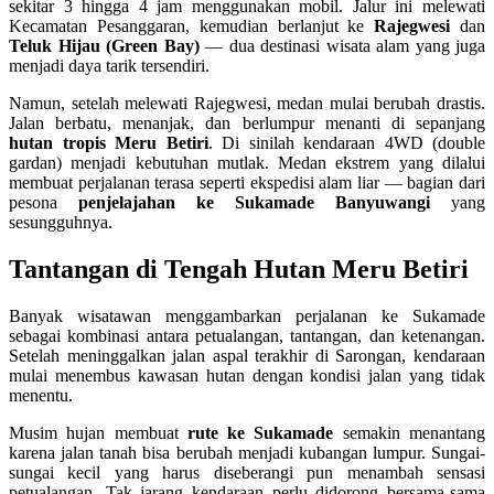
sekitar 3 hingga 4 jam menggunakan mobil. Jalur ini melewati
Kecamatan Pesanggaran, kemudian berlanjut ke
Rajegwesi
dan
Teluk Hijau (Green Bay)
— dua destinasi wisata alam yang juga
menjadi daya tarik tersendiri.
Namun, setelah melewati Rajegwesi, medan mulai berubah drastis.
Jalan berbatu, menanjak, dan berlumpur menanti di sepanjang
hutan tropis Meru Betiri
. Di sinilah kendaraan 4WD (double
gardan) menjadi kebutuhan mutlak. Medan ekstrem yang dilalui
membuat perjalanan terasa seperti ekspedisi alam liar — bagian dari
pesona
penjelajahan ke Sukamade Banyuwangi
yang
sesungguhnya.
Tantangan di Tengah Hutan Meru Betiri
Banyak wisatawan menggambarkan perjalanan ke Sukamade
sebagai kombinasi antara petualangan, tantangan, dan ketenangan.
Setelah meninggalkan jalan aspal terakhir di Sarongan, kendaraan
mulai menembus kawasan hutan dengan kondisi jalan yang tidak
menentu.
Musim hujan membuat
rute ke Sukamade
semakin menantang
karena jalan tanah bisa berubah menjadi kubangan lumpur. Sungai-
sungai kecil yang harus diseberangi pun menambah sensasi
petualangan. Tak jarang kendaraan perlu didorong bersama-sama