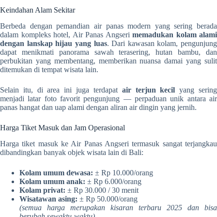
Keindahan Alam Sekitar
Berbeda dengan pemandian air panas modern yang sering berada
dalam kompleks hotel, Air Panas Angseri
memadukan kolam alami
dengan lanskap hijau yang luas
. Dari kawasan kolam, pengunjung
dapat menikmati panorama sawah terasering, hutan bambu, dan
perbukitan yang membentang, memberikan nuansa damai yang sulit
ditemukan di tempat wisata lain.
Selain itu, di area ini juga terdapat
air terjun kecil
yang serin
menjadi latar foto favorit pengunjung — perpaduan unik antara air
panas hangat dan uap alami dengan aliran air dingin yang jernih.
Harga Tiket Masuk dan Jam Operasional
Harga tiket masuk ke Air Panas Angseri termasuk sangat terjangkau
dibandingkan banyak objek wisata lain di Bali:
Kolam umum dewasa:
± Rp 10.000/orang
Kolam umum anak:
± Rp 6.000/orang
Kolam privat:
± Rp 30.000 / 30 menit
Wisatawan asing:
± Rp 50.000/orang
(semua harga merupakan kisaran terbaru 2025 dan bisa
berubah sewaktu-waktu)