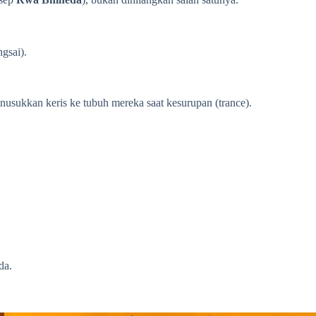
gsai).
enusukkan keris ke tubuh mereka saat kesurupan (trance).
da.