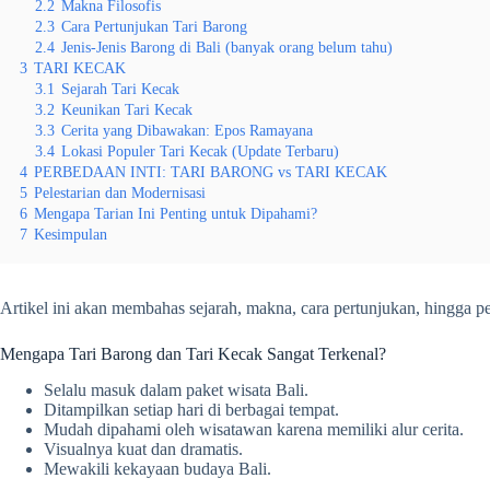
2.2
Makna Filosofis
2.3
Cara Pertunjukan Tari Barong
2.4
Jenis-Jenis Barong di Bali (banyak orang belum tahu)
3
TARI KECAK
3.1
Sejarah Tari Kecak
3.2
Keunikan Tari Kecak
3.3
Cerita yang Dibawakan: Epos Ramayana
3.4
Lokasi Populer Tari Kecak (Update Terbaru)
4
PERBEDAAN INTI: TARI BARONG vs TARI KECAK
5
Pelestarian dan Modernisasi
6
Mengapa Tarian Ini Penting untuk Dipahami?
7
Kesimpulan
Artikel ini akan membahas sejarah, makna, cara pertunjukan, hingga p
Mengapa Tari Barong dan Tari Kecak Sangat Terkenal?
Selalu masuk dalam paket wisata Bali.
Ditampilkan setiap hari di berbagai tempat.
Mudah dipahami oleh wisatawan karena memiliki alur cerita.
Visualnya kuat dan dramatis.
Mewakili kekayaan budaya Bali.