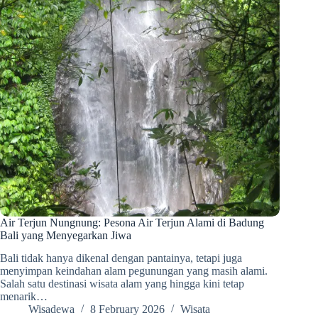
Air Terjun Nungnung: Pesona Air Terjun Alami di Badung
Bali yang Menyegarkan Jiwa
Bali tidak hanya dikenal dengan pantainya, tetapi juga
menyimpan keindahan alam pegunungan yang masih alami.
Salah satu destinasi wisata alam yang hingga kini tetap
menarik…
Wisadewa
8 February 2026
Wisata