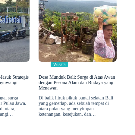
Wisata
 Masuk Strategis
Desa Munduk Bali: Surga di Atas Awan
nyuwangi
dengan Pesona Alam dan Budaya yang
Menawan
gai surga
Di balik hiruk pikuk pantai selatan Bali
ur Pulau Jawa.
yang gemerlap, ada sebuah tempat di
i utara,
utara pulau yang menyimpan
wangi…
ketenangan, kesejukan, dan…