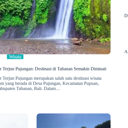
Di
Ar
Wisata
r Terjun Pujungan: Destinasi di Tabanan Semakin Diminati
r Terjun Pujungan merupakan salah satu destinasi wisata
am yang berada di Desa Pujungan, Kecamatan Pupuan,
bupaten Tabanan, Bali. Dalam…