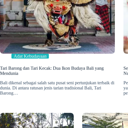
Adat Kebudayaan
Tari Barong dan Tari Kecak: Dua Ikon Budaya Bali yang
Se
Mendunia
Nu
Bali dikenal sebagai salah satu pusat seni pertunjukan terbaik di
Pe
dunia. Di antara ratusan jenis tarian tradisional Bali, Tari
ya
Barong…
pe