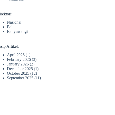
rektori:
Nasional
Bali
Banyuwangi
sip Artikel:
April 2026
(1)
February 2026
(3)
January 2026
(2)
December 2025
(1)
October 2025
(12)
September 2025
(11)